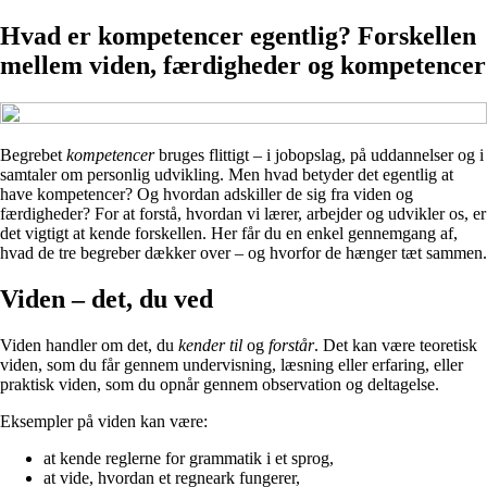
Hvad er kompetencer egentlig? Forskellen
mellem viden, færdigheder og kompetencer
Begrebet
kompetencer
bruges flittigt – i jobopslag, på uddannelser og i
samtaler om personlig udvikling. Men hvad betyder det egentlig at
have kompetencer? Og hvordan adskiller de sig fra viden og
færdigheder? For at forstå, hvordan vi lærer, arbejder og udvikler os, er
det vigtigt at kende forskellen. Her får du en enkel gennemgang af,
hvad de tre begreber dækker over – og hvorfor de hænger tæt sammen.
Viden – det, du ved
Viden handler om det, du
kender til
og
forstår
. Det kan være teoretisk
viden, som du får gennem undervisning, læsning eller erfaring, eller
praktisk viden, som du opnår gennem observation og deltagelse.
Eksempler på viden kan være:
at kende reglerne for grammatik i et sprog,
at vide, hvordan et regneark fungerer,