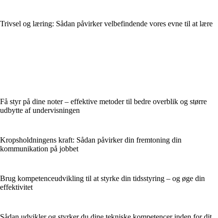
Trivsel og læring: Sådan påvirker velbefindende vores evne til at lære
Få styr på dine noter – effektive metoder til bedre overblik og større
udbytte af undervisningen
Kropsholdningens kraft: Sådan påvirker din fremtoning din
kommunikation på jobbet
Brug kompetenceudvikling til at styrke din tidsstyring – og øge din
effektivitet
Sådan udvikler og styrker du dine tekniske kompetencer inden for dit