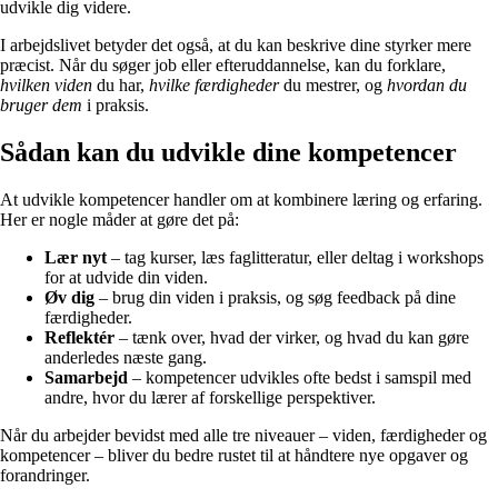
udvikle dig videre.
I arbejdslivet betyder det også, at du kan beskrive dine styrker mere
præcist. Når du søger job eller efteruddannelse, kan du forklare,
hvilken viden
du har,
hvilke færdigheder
du mestrer, og
hvordan du
bruger dem
i praksis.
Sådan kan du udvikle dine kompetencer
At udvikle kompetencer handler om at kombinere læring og erfaring.
Her er nogle måder at gøre det på:
Lær nyt
– tag kurser, læs faglitteratur, eller deltag i workshops
for at udvide din viden.
Øv dig
– brug din viden i praksis, og søg feedback på dine
færdigheder.
Reflektér
– tænk over, hvad der virker, og hvad du kan gøre
anderledes næste gang.
Samarbejd
– kompetencer udvikles ofte bedst i samspil med
andre, hvor du lærer af forskellige perspektiver.
Når du arbejder bevidst med alle tre niveauer – viden, færdigheder og
kompetencer – bliver du bedre rustet til at håndtere nye opgaver og
forandringer.