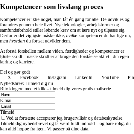
Kompetencer som livslang proces
Kompetencer er ikke noget, man får én gang for alle. De udvikles og
forandres gennem hele livet. Nye teknologier, arbejdsformer og
samfundsforhold stiller løbende krav om at lære nyt og tilpasse sig.
Derfor er det vigtigste måske ikke,
hvilke
kompetencer du har lige nu,
men
hvordan
du fortsat udvikler dem.
At forstå forskellen mellem viden, færdigheder og kompetencer er
første skridt – næste skridt er at bruge den forståelse aktivt i din egen
læring og karriere.
Del og gør godt
X
Facebook
Instagram
LinkedIn
YouTube
Pin
Nyhedsbrev: Tilmeld dig nu
Bliv klogere med et klik – tilmeld dig vores gratis mailserie.
E-mail
Tilmeld
Ved at fortsætte accepterer jeg brugervilkår og databeskyttelse.
Tilmeld dig nyhedsbrevet og få værdifuldt indhold – og bare rolig, du
kan altid hoppe fra igen. Vi passer på dine data.