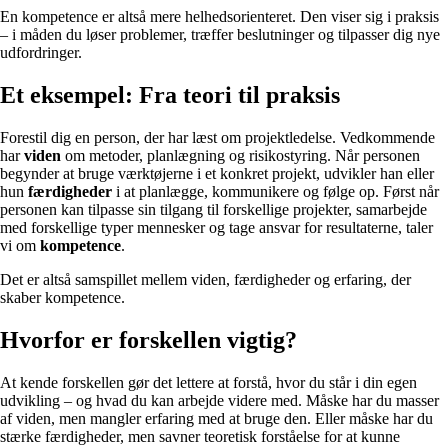
En kompetence er altså mere helhedsorienteret. Den viser sig i praksis
– i måden du løser problemer, træffer beslutninger og tilpasser dig nye
udfordringer.
Et eksempel: Fra teori til praksis
Forestil dig en person, der har læst om projektledelse. Vedkommende
har
viden
om metoder, planlægning og risikostyring. Når personen
begynder at bruge værktøjerne i et konkret projekt, udvikler han eller
hun
færdigheder
i at planlægge, kommunikere og følge op. Først når
personen kan tilpasse sin tilgang til forskellige projekter, samarbejde
med forskellige typer mennesker og tage ansvar for resultaterne, taler
vi om
kompetence
.
Det er altså samspillet mellem viden, færdigheder og erfaring, der
skaber kompetence.
Hvorfor er forskellen vigtig?
At kende forskellen gør det lettere at forstå, hvor du står i din egen
udvikling – og hvad du kan arbejde videre med. Måske har du masser
af viden, men mangler erfaring med at bruge den. Eller måske har du
stærke færdigheder, men savner teoretisk forståelse for at kunne