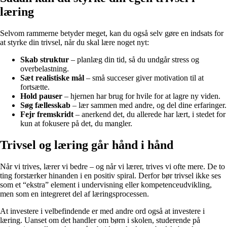
læring
Selvom rammerne betyder meget, kan du også selv gøre en indsats for
at styrke din trivsel, når du skal lære noget nyt:
Skab struktur
– planlæg din tid, så du undgår stress og
overbelastning.
Sæt realistiske mål
– små succeser giver motivation til at
fortsætte.
Hold pauser
– hjernen har brug for hvile for at lagre ny viden.
Søg fællesskab
– lær sammen med andre, og del dine erfaringer.
Fejr fremskridt
– anerkend det, du allerede har lært, i stedet for
kun at fokusere på det, du mangler.
Trivsel og læring går hånd i hånd
Når vi trives, lærer vi bedre – og når vi lærer, trives vi ofte mere. De to
ting forstærker hinanden i en positiv spiral. Derfor bør trivsel ikke ses
som et “ekstra” element i undervisning eller kompetenceudvikling,
men som en integreret del af læringsprocessen.
At investere i velbefindende er med andre ord også at investere i
læring. Uanset om det handler om børn i skolen, studerende på