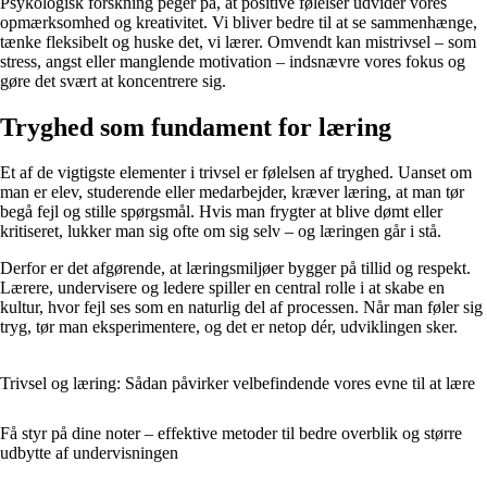
Psykologisk forskning peger på, at positive følelser udvider vores
opmærksomhed og kreativitet. Vi bliver bedre til at se sammenhænge,
tænke fleksibelt og huske det, vi lærer. Omvendt kan mistrivsel – som
stress, angst eller manglende motivation – indsnævre vores fokus og
gøre det svært at koncentrere sig.
Tryghed som fundament for læring
Et af de vigtigste elementer i trivsel er følelsen af tryghed. Uanset om
man er elev, studerende eller medarbejder, kræver læring, at man tør
begå fejl og stille spørgsmål. Hvis man frygter at blive dømt eller
kritiseret, lukker man sig ofte om sig selv – og læringen går i stå.
Derfor er det afgørende, at læringsmiljøer bygger på tillid og respekt.
Lærere, undervisere og ledere spiller en central rolle i at skabe en
kultur, hvor fejl ses som en naturlig del af processen. Når man føler sig
tryg, tør man eksperimentere, og det er netop dér, udviklingen sker.
Trivsel og læring: Sådan påvirker velbefindende vores evne til at lære
Få styr på dine noter – effektive metoder til bedre overblik og større
udbytte af undervisningen