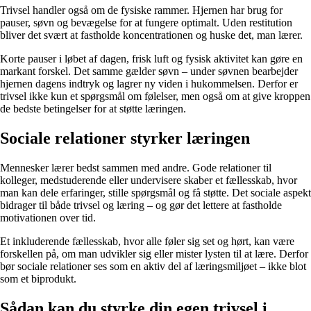
Trivsel handler også om de fysiske rammer. Hjernen har brug for
pauser, søvn og bevægelse for at fungere optimalt. Uden restitution
bliver det svært at fastholde koncentrationen og huske det, man lærer.
Korte pauser i løbet af dagen, frisk luft og fysisk aktivitet kan gøre en
markant forskel. Det samme gælder søvn – under søvnen bearbejder
hjernen dagens indtryk og lagrer ny viden i hukommelsen. Derfor er
trivsel ikke kun et spørgsmål om følelser, men også om at give kroppen
de bedste betingelser for at støtte læringen.
Sociale relationer styrker læringen
Mennesker lærer bedst sammen med andre. Gode relationer til
kolleger, medstuderende eller undervisere skaber et fællesskab, hvor
man kan dele erfaringer, stille spørgsmål og få støtte. Det sociale aspekt
bidrager til både trivsel og læring – og gør det lettere at fastholde
motivationen over tid.
Et inkluderende fællesskab, hvor alle føler sig set og hørt, kan være
forskellen på, om man udvikler sig eller mister lysten til at lære. Derfor
bør sociale relationer ses som en aktiv del af læringsmiljøet – ikke blot
som et biprodukt.
Sådan kan du styrke din egen trivsel i