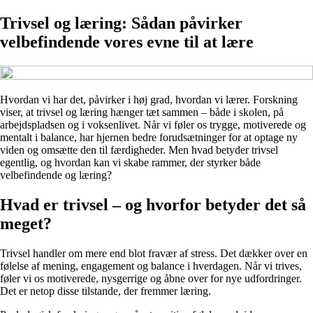
Trivsel og læring: Sådan påvirker
velbefindende vores evne til at lære
Hvordan vi har det, påvirker i høj grad, hvordan vi lærer. Forskning
viser, at trivsel og læring hænger tæt sammen – både i skolen, på
arbejdspladsen og i voksenlivet. Når vi føler os trygge, motiverede og
mentalt i balance, har hjernen bedre forudsætninger for at optage ny
viden og omsætte den til færdigheder. Men hvad betyder trivsel
egentlig, og hvordan kan vi skabe rammer, der styrker både
velbefindende og læring?
Hvad er trivsel – og hvorfor betyder det så
meget?
Trivsel handler om mere end blot fravær af stress. Det dækker over en
følelse af mening, engagement og balance i hverdagen. Når vi trives,
føler vi os motiverede, nysgerrige og åbne over for nye udfordringer.
Det er netop disse tilstande, der fremmer læring.