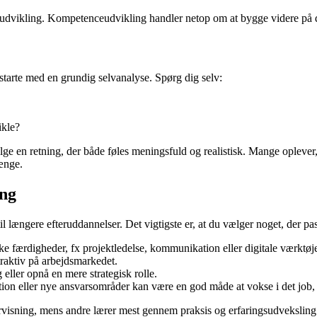
n udvikling. Kompetenceudvikling handler netop om at bygge videre på d
t starte med en grundig selvanalyse. Spørg dig selv:
ikle?
 vælge en retning, der både føles meningsfuld og realistisk. Mange opleve
ænge.
ing
ængere efteruddannelser. Det vigtigste er, at du vælger noget, der passe
ke færdigheder, fx projektledelse, kommunikation eller digitale værktøje
traktiv på arbejdsmarkedet.
 eller opnå en mere strategisk rolle.
on eller nye ansvarsområder kan være en god måde at vokse i det job, 
rvisning, mens andre lærer mest gennem praksis og erfaringsudveksling