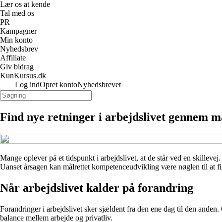
Lær os at kende
Tal med os
PR
Kampagner
Min konto
Nyhedsbrev
Affiliate
Giv bidrag
KunKursus.dk
Log ind
Opret konto
Nyhedsbrevet
Find nye retninger i arbejdslivet gennem 
Mange oplever på et tidspunkt i arbejdslivet, at de står ved en skillev
Uanset årsagen kan målrettet kompetenceudvikling være nøglen til at f
Når arbejdslivet kalder på forandring
Forandringer i arbejdslivet sker sjældent fra den ene dag til den anden
balance mellem arbejde og privatliv.