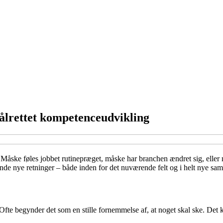
målrettet kompetenceudvikling
ej. Måske føles jobbet rutinepræget, måske har branchen ændret sig, elle
inde nye retninger – både inden for det nuværende felt og i helt nye 
. Ofte begynder det som en stille fornemmelse af, at noget skal ske. De