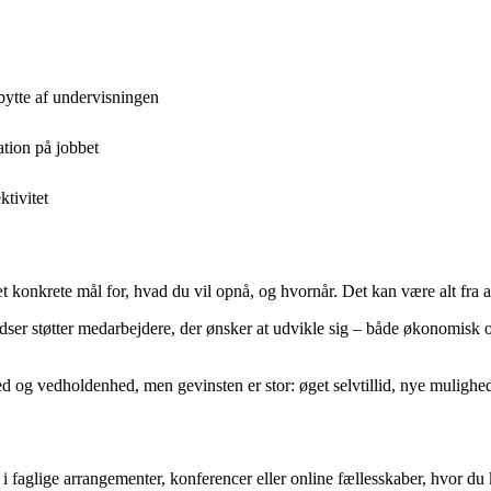
dbytte af undervisningen
tion på jobbet
ktivitet
æt konkrete mål for, hvad du vil opnå, og hvornår. Det kan være alt fra at
dser støtter medarbejdere, der ønsker at udvikle sig – både økonomisk o
 og vedholdenhed, men gevinsten er stor: øget selvtillid, nye mulighede
i faglige arrangementer, konferencer eller online fællesskaber, hvor du