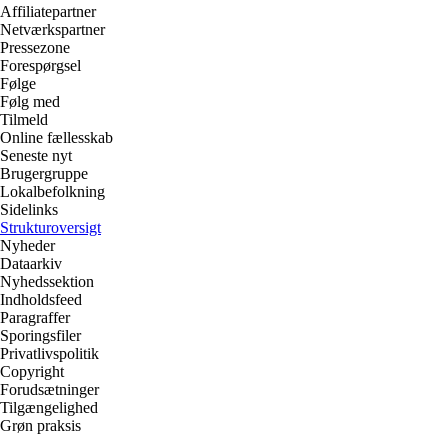
Affiliatepartner
Netværkspartner
Pressezone
Forespørgsel
Følge
Følg med
Tilmeld
Online fællesskab
Seneste nyt
Brugergruppe
Lokalbefolkning
Sidelinks
Strukturoversigt
Nyheder
Dataarkiv
Nyhedssektion
Indholdsfeed
Paragraffer
Sporingsfiler
Privatlivspolitik
Copyright
Forudsætninger
Tilgængelighed
Grøn praksis