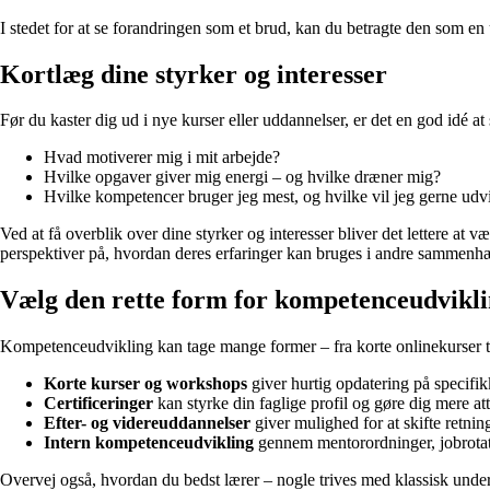
I stedet for at se forandringen som et brud, kan du betragte den som e
Kortlæg dine styrker og interesser
Før du kaster dig ud i nye kurser eller uddannelser, er det en god idé a
Hvad motiverer mig i mit arbejde?
Hvilke opgaver giver mig energi – og hvilke dræner mig?
Hvilke kompetencer bruger jeg mest, og hvilke vil jeg gerne udv
Ved at få overblik over dine styrker og interesser bliver det lettere at
perspektiver på, hvordan deres erfaringer kan bruges i andre sammenh
Vælg den rette form for kompetenceudvikl
Kompetenceudvikling kan tage mange former – fra korte onlinekurser til l
Korte kurser og workshops
giver hurtig opdatering på specifik
Certificeringer
kan styrke din faglige profil og gøre dig mere at
Efter- og videreuddannelser
giver mulighed for at skifte retning
Intern kompetenceudvikling
gennem mentorordninger, jobrotati
Overvej også, hvordan du bedst lærer – nogle trives med klassisk unde